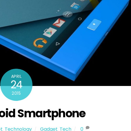
APRIL
24
2015
oid Smartphone
t
,
Technology
Gadget
,
Tech
0