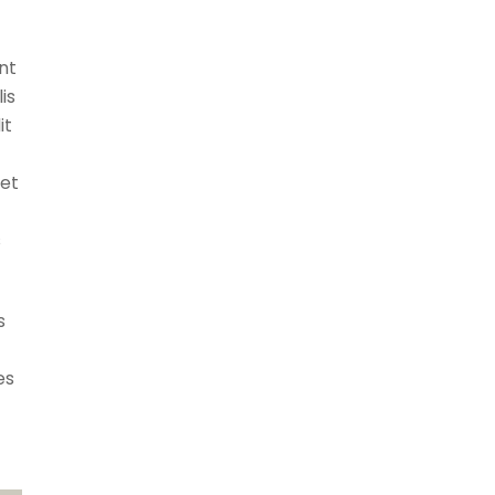
nt
is
it
iet
s
s
es