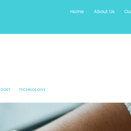
Home
About Us
Ou
DGET
TECHNOLOGY