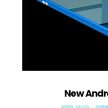
New Andr
Gadge
ADMIN_SALVUS