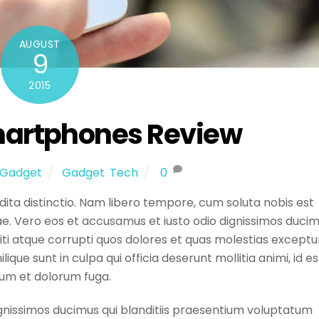
AUGUST
9
2015
martphones Review
Gadget
Gadget
,
Tech
0
dita distinctio. Nam libero tempore, cum soluta nobis est
ae. Vero eos et accusamus et iusto odio dignissimos duci
iti atque corrupti quos dolores et quas molestias exceptur
ique sunt in culpa qui officia deserunt mollitia animi, id es
um et dolorum fuga.
gnissimos ducimus qui blanditiis praesentium voluptatum