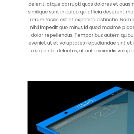
deleniti atque corrupti quos dolores et quas 
similique sunt in culpa qui officia deserunt m
rerum facilis est et expedita distinctio. Na
nihil impedit quo minus id quod maxime pla
dolor repellendus. Temporibus autem quibusd
eveniet ut et voluptates repudiandae sint e
a sapiente delectus, ut aut reiciendis volup