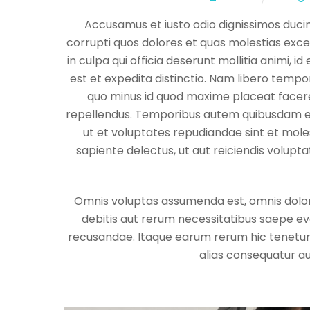
Accusamus et iusto odio dignissimos duci
corrupti quos dolores et quas molestias excep
in culpa qui officia deserunt mollitia animi, 
est et expedita distinctio. Nam libero tempo
quo minus id quod maxime placeat facer
repellendus. Temporibus autem quibusdam et a
ut et voluptates repudiandae sint et mol
sapiente delectus, ut aut reiciendis volupt
Omnis voluptas assumenda est, omnis dolor
debitis aut rerum necessitatibus saepe ev
recusandae. Itaque earum rerum hic tenetur 
alias consequatur au