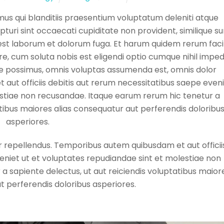
mus qui blanditiis praesentium voluptatum deleniti atque
turi sint occaecati cupiditate non provident, similique su
id est laborum et dolorum fuga. Et harum quidem rerum facil
re, cum soluta nobis est eligendi optio cumque nihil imped
e possimus, omnis voluptas assumenda est, omnis dolor
ut officiis debitis aut rerum necessitatibus saepe even
estiae non recusandae. Itaque earum rerum hic tenetur a
atibus maiores alias consequatur aut perferendis doloribu
asperiores.
 repellendus. Temporibus autem quibusdam et aut officii
eniet ut et voluptates repudiandae sint et molestiae non
a sapiente delectus, ut aut reiciendis voluptatibus maior
t perferendis doloribus asperiores.