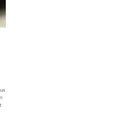
mus
i
t