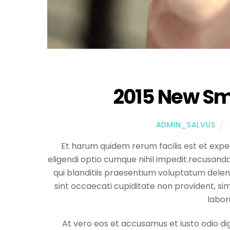
2015 New S
ADMIN_SALVUS
Et harum quidem rerum facilis est et expe
eligendi optio cumque nihil impedit.recusand
qui blanditiis praesentium voluptatum delen
sint occaecati cupiditate non provident, simil
labor
At vero eos et accusamus et iusto odio di