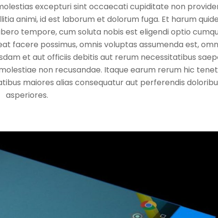
molestias excepturi sint occaecati cupiditate non provide
ollitia animi, id est laborum et dolorum fuga. Et harum qui
m libero tempore, cum soluta nobis est eligendi optio cumq
ceat facere possimus, omnis voluptas assumenda est, omn
am et aut officiis debitis aut rerum necessitatibus saep
t molestiae non recusandae. Itaque earum rerum hic tene
tatibus maiores alias consequatur aut perferendis dolorib
asperiores.