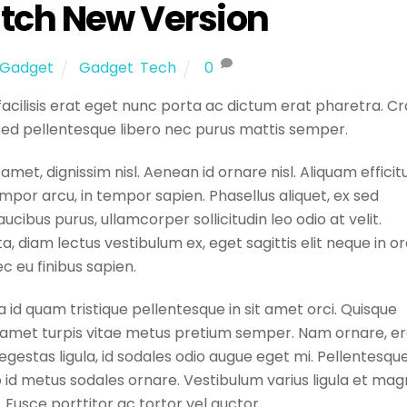
tch New Version
Gadget
Gadget
,
Tech
0
 facilisis erat eget nunc porta ac dictum erat pharetra. Cr
Sed pellentesque libero nec purus mattis semper.
met, dignissim nisl. Aenean id ornare nisl. Aliquam efficit
or arcu, in tempor sapien. Phasellus aliquet, ex sed
ibus purus, ullamcorper sollicitudin leo odio at velit.
, diam lectus vestibulum ex, eget sagittis elit neque in orc
c eu finibus sapien.
 id quam tristique pellentesque in sit amet orci. Quisque
t amet turpis vitae metus pretium semper. Nam ornare, e
stas ligula, id sodales odio augue eget mi. Pellentesqu
o id metus sodales ornare. Vestibulum varius ligula et ma
Fusce porttitor ac tortor vel auctor.