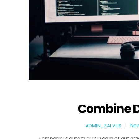
Combine Di
Ne
ADMIN_SALVUS
Temporibus autem quibusdam et aut offici