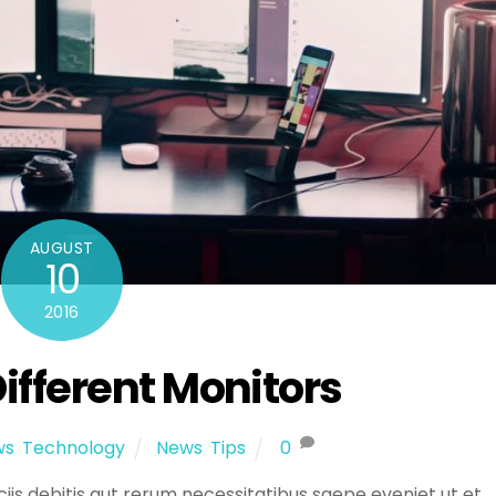
AUGUST
10
2016
fferent Monitors
ws
,
Technology
News
,
Tips
0
is debitis aut rerum necessitatibus saepe eveniet ut et