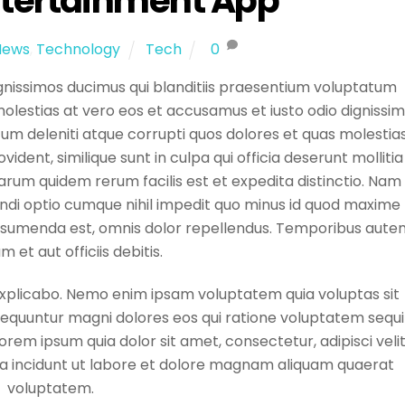
ntertainment App
News
,
Technology
Tech
0
gnissimos ducimus qui blanditiis praesentium voluptatum
molestias at vero eos et accusamus et iusto odio dignissi
tum deleniti atque corrupti quos dolores et quas molestia
ident, similique sunt in culpa qui officia deserunt mollitia
harum quidem rerum facilis est et expedita distinctio. Nam
endi optio cumque nihil impedit quo minus id quod maxime
ssumenda est, omnis dolor repellendus. Temporibus aute
 et aut officiis debitis.
explicabo. Nemo enim ipsam voluptatem quia voluptas sit
nsequuntur magni dolores eos qui ratione voluptatem sequi
rem ipsum quia dolor sit amet, consectetur, adipisci velit
 incidunt ut labore et dolore magnam aliquam quaerat
voluptatem.