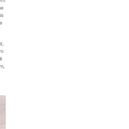
dem
ue
is
e
t,
am
i
m,