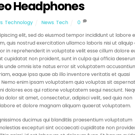
reo Headphones
s
,
Technology
News
,
Tech
0
piscing elit, sed do eiusmod tempor incididunt ut labore e
 quis nostrud exercitation ullamco laboris nisi ut aliquip
 in reprehenderit in voluptate velit esse cillum dolore e
t cupidatat non proident, sunt in culpa qui officia deseru
atis unde omnis iste natus error sit voluptatem accusantiu
, eaque ipsa quae ab illo inventore veritatis et quasi
o. Nemo enim ipsam voluptatem quia voluptas sit asperna
gni dolores eos qui ratione voluptatem sequi nesciunt. Ne
 dolor sit amet, consectetur, adipisci velit, sed quia non
 labore et dolore magnam aliquam quaerat voluptatem.
gnissimos ducimus qui blanditiis praesentium voluptatum
molestias excepturi sint occaecati cupiditate non provide