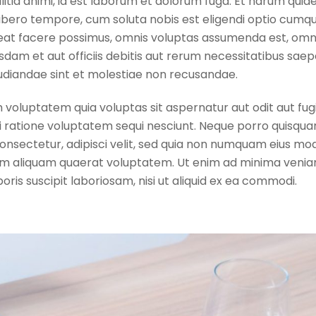
ollitia animi, id est laborum et dolorum fuga. Et harum qui
m libero tempore, cum soluta nobis est eligendi optio cumq
ceat facere possimus, omnis voluptas assumenda est, omn
am et aut officiis debitis aut rerum necessitatibus saep
udiandae sint et molestiae non recusandae.
voluptatem quia voluptas sit aspernatur aut odit aut fugi
i ratione voluptatem sequi nesciunt. Neque porro quisqu
consectetur, adipisci velit, sed quia non numquam eius mod
am aliquam quaerat voluptatem. Ut enim ad minima venia
ris suscipit laboriosam, nisi ut aliquid ex ea commodi.