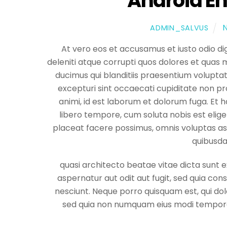
Android E
ADMIN_SALVUS
At vero eos et accusamus et iusto odio di
deleniti atque corrupti quos dolores et quas 
ducimus qui blanditiis praesentium volupta
excepturi sint occaecati cupiditate non prov
animi, id est laborum et dolorum fuga. Et 
libero tempore, cum soluta nobis est elig
placeat facere possimus, omnis voluptas a
quibusdam
quasi architecto beatae vitae dicta sunt 
aspernatur aut odit aut fugit, sed quia co
nesciunt. Neque porro quisquam est, qui dolo
sed quia non numquam eius modi tempora