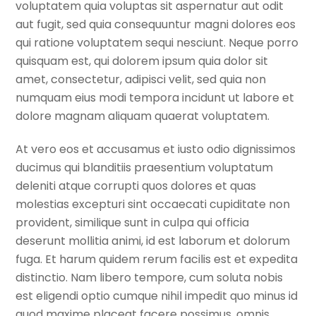
voluptatem quia voluptas sit aspernatur aut odit
aut fugit, sed quia consequuntur magni dolores eos
qui ratione voluptatem sequi nesciunt. Neque porro
quisquam est, qui dolorem ipsum quia dolor sit
amet, consectetur, adipisci velit, sed quia non
numquam eius modi tempora incidunt ut labore et
dolore magnam aliquam quaerat voluptatem.
At vero eos et accusamus et iusto odio dignissimos
ducimus qui blanditiis praesentium voluptatum
deleniti atque corrupti quos dolores et quas
molestias excepturi sint occaecati cupiditate non
provident, similique sunt in culpa qui officia
deserunt mollitia animi, id est laborum et dolorum
fuga. Et harum quidem rerum facilis est et expedita
distinctio. Nam libero tempore, cum soluta nobis
est eligendi optio cumque nihil impedit quo minus id
quod maxime placeat facere possimus, omnis