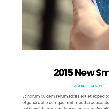
2015 New S
ADMIN_SALVUS
Et harum quidem rerum facilis est et expedita
eligendi optio cumque nihil impedit.recusand
qui blanditiis praesentium voluptatum delenit