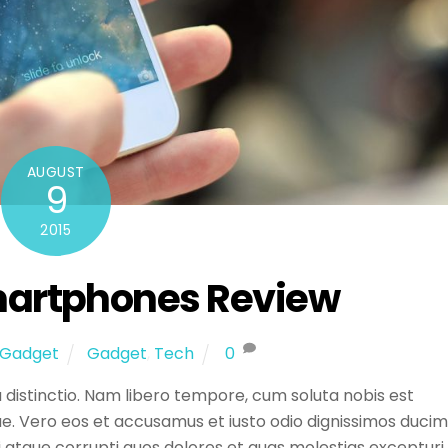
AUGUST
9
2015
martphones Review
Gadget
Gadget
,
Tech
0
 distinctio. Nam libero tempore, cum soluta nobis est
ae. Vero eos et accusamus et iusto odio dignissimos duci
i atque corrupti quos dolores et quas molestias excepturi