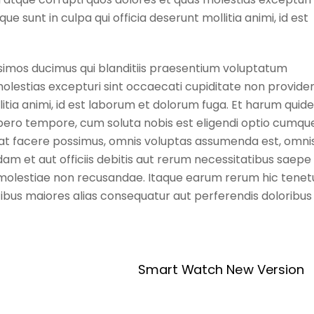
ue sunt in culpa qui officia deserunt mollitia animi, id est
ssimos ducimus qui blanditiis praesentium voluptatum
molestias excepturi sint occaecati cupiditate non providen
ollitia animi, id est laborum et dolorum fuga. Et harum qui
 libero tempore, cum soluta nobis est eligendi optio cumqu
eat facere possimus, omnis voluptas assumenda est, omni
m et aut officiis debitis aut rerum necessitatibus saepe
 molestiae non recusandae. Itaque earum rerum hic tenet
atibus maiores alias consequatur aut perferendis doloribus
Smart Watch New Version