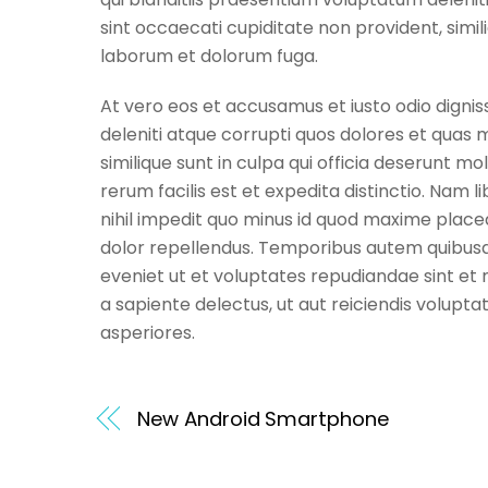
sint occaecati cupiditate non provident, similiq
laborum et dolorum fuga.
At vero eos et accusamus et iusto odio digni
deleniti atque corrupti quos dolores et quas 
similique sunt in culpa qui officia deserunt m
rerum facilis est et expedita distinctio. Nam
nihil impedit quo minus id quod maxime plac
dolor repellendus. Temporibus autem quibusda
eveniet ut et voluptates repudiandae sint et
a sapiente delectus, ut aut reiciendis volupt
asperiores.
New Android Smartphone