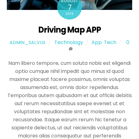
AUGUST
7
2016
Driving Map APP
Technology
App
,
Tech
0
ADMIN_SALVUS
Nam libero tempore, cum soluta nobis est eligendi
optio cumque nihil impedit quo minus id quod
maxime placeat facere possimus, omnis voluptas
assumenda est, omnis dolor repellendus.
Temporibus autem quibusdam et aut officiis debitis
aut rerum necessitatibus saepe eveniet ut et
voluptates repudiandae sint et molestiae non
recusandae. Itaque earum rerum hic tenetur a
sapiente delectus, ut aut reiciendis voluptatibus
maiores alias consequatur aut perferendis