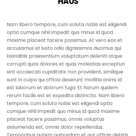
HAUS
Nam libero tempore, cum soluta nobis est eligendi
optio cumque nihil impedit quo minus id quod
maxime placeat facere possimus. At vero eos et
accusamus et iusto odio dignissimos ducimus qui
blanditiis praesentium voluptatum deleniti atque
corrupti quos dolores et quas molestias excepturi
sint occaecati cupiditate non provident, similique
sunt in culpa qui officia deserunt mollitia animi, id
est laborum et dolorum fuga. Et harum quidem
rerum facilis est et expedita distinctio. Nam libero
tempore, cum soluta nobis est eligendi optio
cumque nihil impedit quo minus id quod maxime
placeat facere possimus, omnis voluptas
assumenda est, omnis dolor repellendus.
Temporibus autem quibusdam et aut officiis debitis