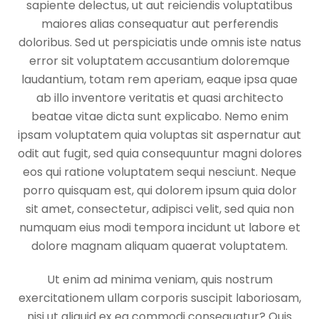
sapiente delectus, ut aut reiciendis voluptatibus
maiores alias consequatur aut perferendis
doloribus. Sed ut perspiciatis unde omnis iste natus
error sit voluptatem accusantium doloremque
laudantium, totam rem aperiam, eaque ipsa quae
ab illo inventore veritatis et quasi architecto
beatae vitae dicta sunt explicabo. Nemo enim
ipsam voluptatem quia voluptas sit aspernatur aut
odit aut fugit, sed quia consequuntur magni dolores
eos qui ratione voluptatem sequi nesciunt. Neque
porro quisquam est, qui dolorem ipsum quia dolor
sit amet, consectetur, adipisci velit, sed quia non
numquam eius modi tempora incidunt ut labore et
dolore magnam aliquam quaerat voluptatem.
Ut enim ad minima veniam, quis nostrum
exercitationem ullam corporis suscipit laboriosam,
nisi ut aliquid ex ea commodi consequatur? Quis